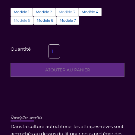
quantité
15,00 €
de
à
Modèle 1
Modèle 2
Modèle 3
Modèle 4
Attrapes-
22,00 €
Modèle 5
Modèle 6
Modèle 7
rêves
fait
main
AJOUTER AU PANIER
Description complète
Dans la culture autochtone, les attrapes-rêves sont
accrochés au dessus du lit pour nous protéger des