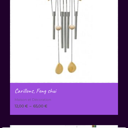
65,00 €
Carillons, Feng shui
Maison et Décoration
12,00
€
–
65,00
€
Plage