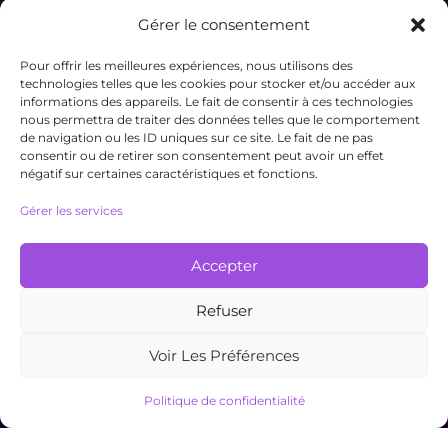
de
Gérer le consentement
prix :
12,00 €
à
Pour offrir les meilleures expériences, nous utilisons des
18,00 €
technologies telles que les cookies pour stocker et/ou accéder aux
informations des appareils. Le fait de consentir à ces technologies
nous permettra de traiter des données telles que le comportement
de navigation ou les ID uniques sur ce site. Le fait de ne pas
consentir ou de retirer son consentement peut avoir un effet
négatif sur certaines caractéristiques et fonctions.
Gérer les services
Accepter
Refuser
Voir Les Préférences
Décoration feng shui
Politique de confidentialité
Maison et Décoration